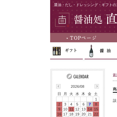
醤油・だし・ドレッシング・ギフトの
醤
2026/08
商
日
月
火
水
木
金
土
1
該
2
3
4
5
6
7
8
9
10
11
12
13
14
15
16
17
18
19
20
21
22