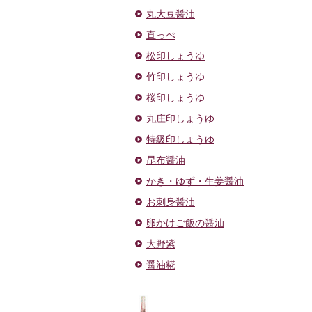
丸大豆醤油
直っぺ
松印しょうゆ
竹印しょうゆ
桜印しょうゆ
丸庄印しょうゆ
特級印しょうゆ
昆布醤油
かき・ゆず・生姜醤油
お刺身醤油
卵かけご飯の醤油
大野紫
醤油糀
ドレッ