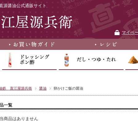
直源醤油公式通販サイト
マイペ
油処 直江屋源兵衛
醤油
卵かけご飯の醤油
品一覧
当商品はありません