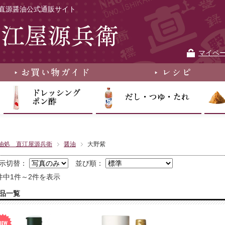
直源醤油公式通販サイト
マイペ
油処 直江屋源兵衛
醤油
大野紫
示切替：
並び順：
件中1件～2件を表示
品一覧