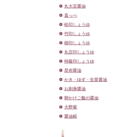
丸大豆醤油
直っぺ
松印しょうゆ
竹印しょうゆ
桜印しょうゆ
丸庄印しょうゆ
特級印しょうゆ
昆布醤油
かき・ゆず・生姜醤油
お刺身醤油
卵かけご飯の醤油
大野紫
醤油糀
ドレッ