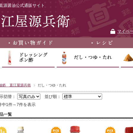
直源醤油公式通販サイト
マイペ
油処 直江屋源兵衛
だし・つゆ・たれ
示切替：
並び順：
件中1件～7件を表示
品一覧