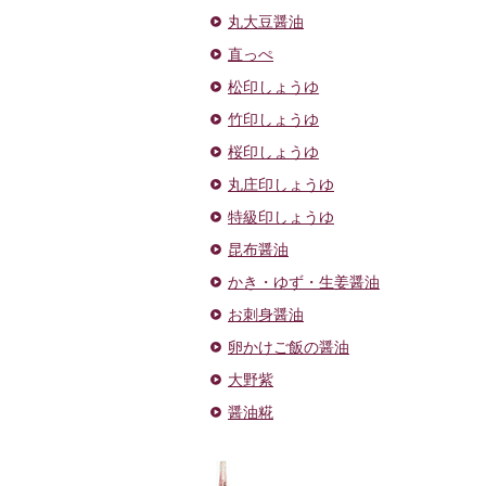
丸大豆醤油
直っぺ
松印しょうゆ
竹印しょうゆ
桜印しょうゆ
丸庄印しょうゆ
特級印しょうゆ
昆布醤油
かき・ゆず・生姜醤油
お刺身醤油
卵かけご飯の醤油
大野紫
醤油糀
ドレッ