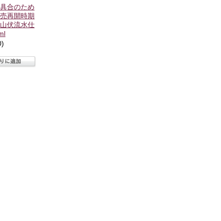
具合のため
売再開時期
山伏流水仕
ml
)