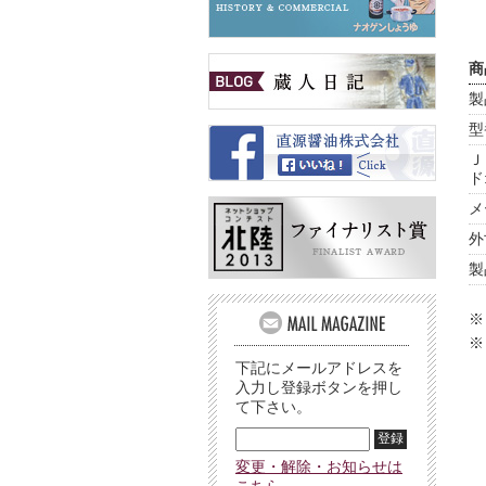
商
製
型
Ｊ
ド
メ
外
製
※
※
下記にメールアドレスを
入力し登録ボタンを押し
て下さい。
変更・解除・お知らせは
こちら