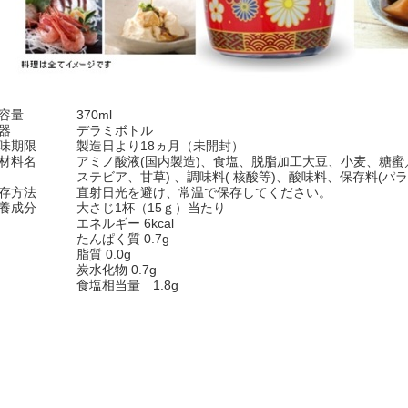
容量
370ml
器
デラミボトル
味期限
製造日より18ヵ月（未開封）
材料名
アミノ酸液(国内製造)、食塩、脱脂加工大豆、小麦、糖蜜
ステビア、甘草) 、調味料( 核酸等)、酸味料、保存料(パ
存方法
直射日光を避け、常温で保存してください。
養成分
大さじ1杯（15ｇ）当たり
エネルギー 6kcal
たんぱく質 0.7g
脂質 0.0g
炭水化物 0.7g
食塩相当量 1.8g
シング・ポン酢