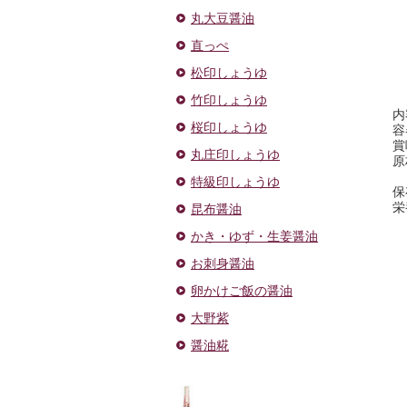
丸大豆醤油
直っぺ
松印しょうゆ
竹印しょうゆ
内
桜印しょうゆ
容
賞
丸庄印しょうゆ
原
特級印しょうゆ
保
栄
昆布醤油
かき・ゆず・生姜醤油
お刺身醤油
卵かけご飯の醤油
大野紫
醤油糀
ドレッ