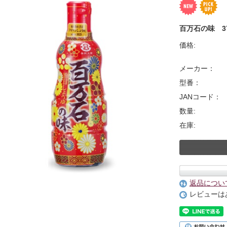
百万石の味 37
価格:
メーカー：
型番：
JANコード：
数量:
在庫:
返品につい
レビューは