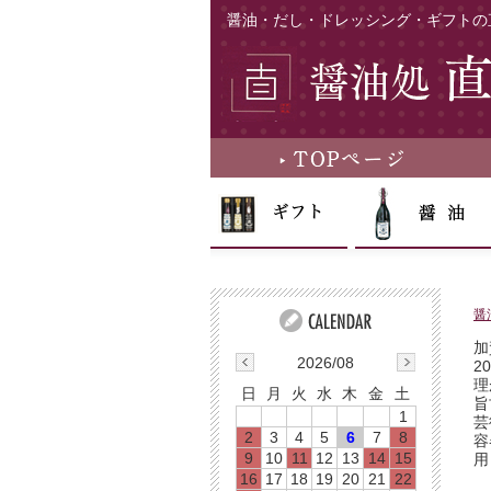
醤油・だし・ドレッシング・ギフトの
醤
加
2026/08
2
理
日
月
火
水
木
金
土
旨
1
芸
2
3
4
5
6
7
8
容
9
10
11
12
13
14
15
用
16
17
18
19
20
21
22