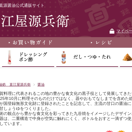
直源醤油公式通販サイト
マイペ
油処 直江屋源兵衛
醤油
賀料理に代表されるこの地の豊かな食文化の黒子役として発展してきた
025年10月に料理そのものだけではなく、器やおもてなしまでを含め
が国登録無形文化財に登録されたことを記念して、主流の甘口の醤油に
甘しょうゆをつくりました。
術の観点から豊かな食文化を彩ってきた九谷焼をイメージしたデザイン
器は、二重構造で中身が空気に触れにくく、ボトルをおすと一滴ずつ使
しています。