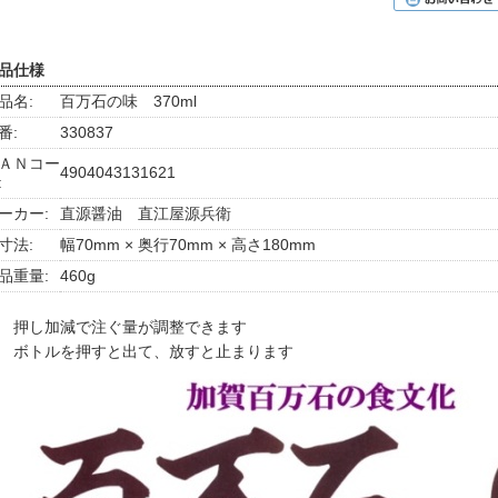
品仕様
品名:
百万石の味 370ml
番:
330837
ＡＮコー
4904043131621
:
ーカー:
直源醤油 直江屋源兵衛
寸法:
幅70mm × 奥行70mm × 高さ180mm
品重量:
460g
 押し加減で注ぐ量が調整できます
 ボトルを押すと出て、放すと止まります