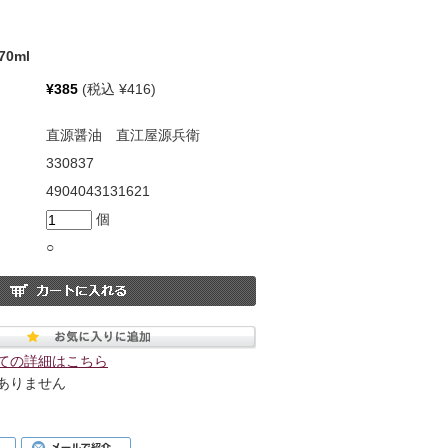
0ml
¥385
(税込 ¥416)
直源醤油 直江屋源兵衛
330837
4904043131621
個
○
ての詳細はこちら
ありません