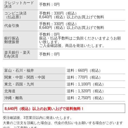
クレジットカード
手数料：0円
決済
コンビニ決済
手数料：330円（税込）
（払込票）
8,640円（税込）以上のお買上げで無料
手数料：330円（税込）
代金引換
8,640円（税込）以上のお買上げで無料
手数料：0円
銀行振込
振込・払込手数料はご負担くださいますようお願
郵便振替
い致します。
ご入金確認後、商品を発送いたします。
楽天銀行・楽天
手数料：0円
Edy決済
■配送・お届けについて
富山・石川・福井
送料：660円（税込）
関東・中部・関西・中国
送料：770円（税込）
東北・四国・九州
送料：1,100円（税込）
北海道
送料：1,320円（税込）
沖縄・離島
送料：2,750円（税込）
8,640円（税込）以上のお買い上げで送料無料！
受注確認後、3営業日以内に発送いたします。
大量のご注文を頂戴した場合は、代金の先払いをお願いする場合がございます
ので、ご了承願います。