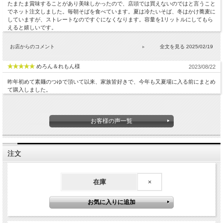
たまたま賞味することがあり美味しかったので、店頭では買えないのではと言うこと
でネット注文しました。毎朝そばを食べています。夏は冷たいそば、冬はかけ蕎麦に
していますが、ストレートなのですぐになくなります。容量を1リットルにしてもら
えると嬉しいです。
お店からのコメント
2025/02/19
めろん＆れもん様
2023/08/22
昨年初めて素麺のつゆで頂いて以来、家族皆好きで、今年も又夏場に入る前にまとめ
て購入しました。
お客様の声一覧
注文
在庫
×