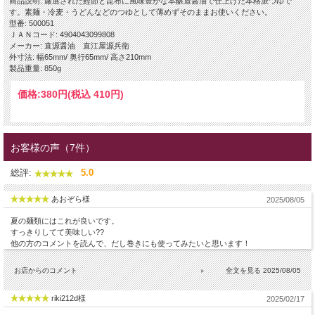
商品説明: 厳選された鰹節と昆布に風味豊かな本醸造醤油で仕上げた本格派つゆで
す。素麺・冷麦・うどんなどのつゆとして薄めずそのままお使いください。
型番: 500051
ＪＡＮコード: 4904043099808
メーカー: 直源醤油 直江屋源兵衛
外寸法: 幅65mm/ 奥行65mm/ 高さ210mm
製品重量: 850g
価格:
380円
(税込 410円)
お客様の声（7件）
総評:
5.0
あおぞら様
2025/08/05
夏の麺類にはこれが良いです。
すっきりしてて美味しい??
他の方のコメントを読んで、だし巻きにも使ってみたいと思います！
お店からのコメント
2025/08/05
riki212d様
2025/02/17