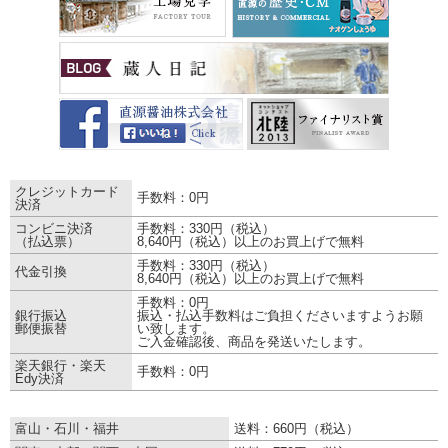
■決済方法
クレジットカード
手数料：0円
決済
コンビニ決済
手数料：330円（税込）
（払込票）
8,640円（税込）以上のお買上げで無料
手数料：330円（税込）
代金引換
8,640円（税込）以上のお買上げで無料
手数料：0円
銀行振込
振込・払込手数料はご負担くださいますようお願
郵便振替
い致します。
ご入金確認後、商品を発送いたします。
楽天銀行・楽天
手数料：0円
Edy決済
■配送・お届けについて
富山・石川・福井
送料：660円（税込）