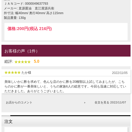
ＪＡＮコード: 0000049637793
メーカー: 直源醤油 直江屋源兵衛
外寸法: 幅40mm/ 奥行40mm/ 高さ115mm
製品重量: 130g
価格:
200円
(税込 216円)
お客様の声（1件）
総評:
5.0
たか様
2022/11/05
美味しいかに酢を求めて、色んな店のかに酢を20種類以上試してみましたが、こち
らのかに酢が一番美味しいと、うちの家族6人の総意です。今回も迅速に対応してい
ただきました。ありがとうございました。
お店からのコメント
2022/11/07
注文