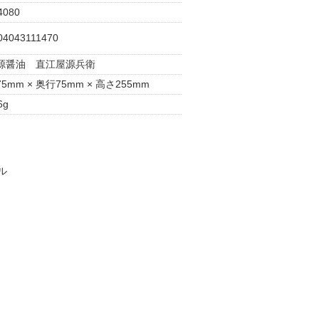
4080
04043111470
源醤油 直江屋源兵衛
5mm × 奥行75mm × 高さ255mm
6g
ル