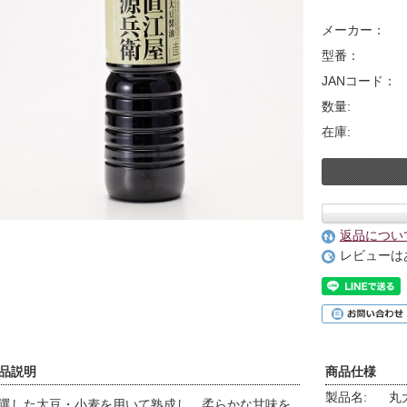
メーカー：
型番：
JANコード：
数量:
在庫:
返品につい
レビューは
品説明
商品仕様
製品名:
丸
選した大豆・小麦を用いて熟成し、柔らかな甘味を