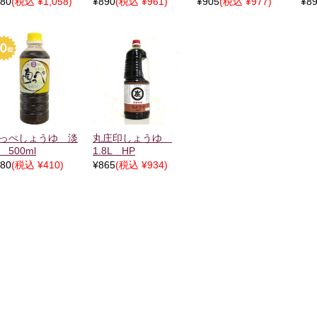
80
(税込 ¥1,058)
¥890
(税込 ¥961)
¥905
(税込 ¥977)
¥8
っぺしょうゆ 淡
丸庄印しょうゆ
 500ml
1.8L HP
80
(税込 ¥410)
¥865
(税込 ¥934)
シング・ポン酢