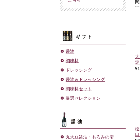
関
ギフト
醤油
大
調味料
定
¥1
ドレッシング
醤油＆ドレッシング
調味料セット
厳選セレクション
醤油
松
口
丸大豆醤油・もろみの雫