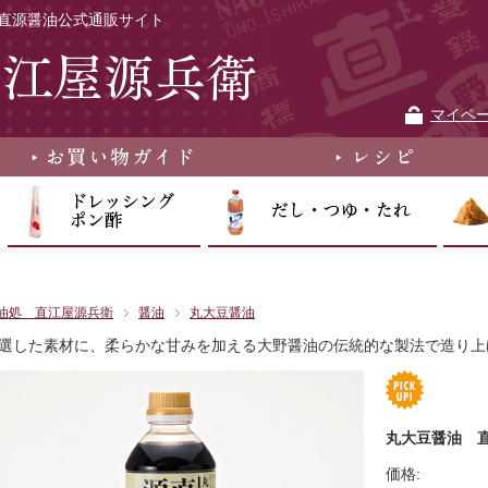
直源醤油公式通販サイト
マイペ
油処 直江屋源兵衛
醤油
丸大豆醤油
選した素材に、柔らかな甘みを加える大野醤油の伝統的な製法で造り上
丸大豆醤油 直
価格: