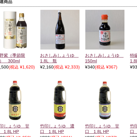
連商品
野紫（季節限
おさしみしょうゆ
おさしみしょうゆ
特
） 300ml
1.8L 瓶
150ml
1.8
,500
(税込 ¥1,620)
¥2,160
(税込 ¥2,333)
¥340
(税込 ¥367)
¥9
印しょうゆ 甘
竹印しょうゆ 濃
竹印しょうゆ 甘
竹
 1.8L HP
口 1.8L HP
口 1.8L HP
口 