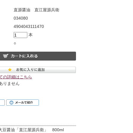
直源醤油 直江屋源兵衛
034080
4904043111470
本
○
ての詳細はこちら
ありません
大豆醤油「直江屋源兵衛」 800ml