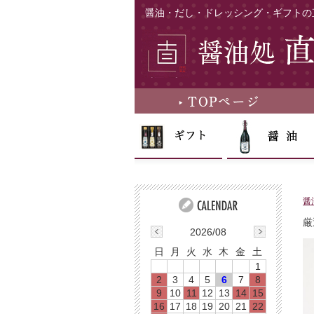
醤油・だし・ドレッシング・ギフトの
醤
厳
2026/08
日
月
火
水
木
金
土
1
2
3
4
5
6
7
8
9
10
11
12
13
14
15
16
17
18
19
20
21
22