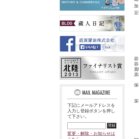
加
豆
容
容
賞
原
保
栄
下記にメールアドレスを
入力し登録ボタンを押し
て下さい。
変更・解除・お知らせは
こちら