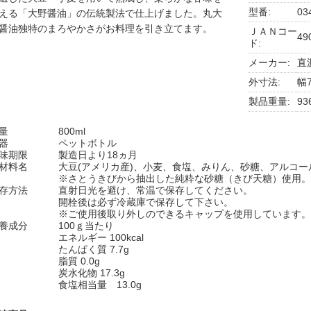
型番:
03
える「大野醤油」の伝統製法で仕上げました。丸大
醤油独特のまろやかさがお料理を引き立てます。
ＪＡＮコー
49
ド:
メーカー:
直
外寸法:
幅7
製品重量:
93
量
800ml
器
ペットボトル
味期限
製造日より18ヵ月
材料名
大豆(アメリカ産)、小麦、食塩、みりん、砂糖、アルコー
※さとうきびから抽出した純粋な砂糖（きび天糖）使用。
存方法
直射日光を避け、常温で保存してください。
開栓後は必ず冷蔵庫で保存して下さい。
※ご使用後取り外しのできるキャップを使用しています。
養成分
100ｇ当たり
エネルギー 100kcal
たんぱく質 7.7g
脂質 0.0g
炭水化物 17.3g
食塩相当量 13.0g