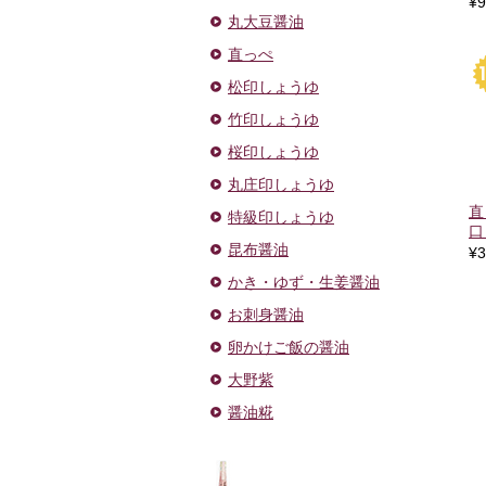
¥9
丸大豆醤油
直っぺ
松印しょうゆ
竹印しょうゆ
桜印しょうゆ
丸庄印しょうゆ
直
特級印しょうゆ
口
昆布醤油
¥3
かき・ゆず・生姜醤油
お刺身醤油
卵かけご飯の醤油
大野紫
醤油糀
ドレッ