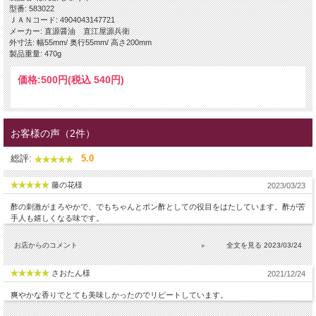
型番: 583022
ＪＡＮコード: 4904043147721
メーカー: 直源醤油 直江屋源兵衛
外寸法: 幅55mm/ 奥行55mm/ 高さ200mm
製品重量: 470g
価格:
500円
(税込 540円)
お客様の声（2件）
総評:
5.0
藤の花様
2023/03/23
酢の刺激がまろやかで、でもちゃんとポン酢としての役目をはたしています。酢が苦
手人も嬉しくなる味です。
お店からのコメント
2023/03/24
さおたん様
2021/12/24
爽やかな香りでとても美味しかったのでリピートしています。