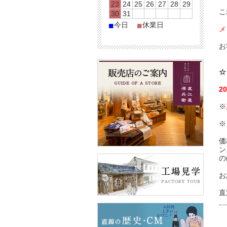
23
24
25
26
27
28
29
こ
30
31
今日
休業日
■
■
メ
お
☆
2
※
※
価
ン
の
お
直