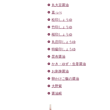
丸大豆醤油
直っぺ
松印しょうゆ
竹印しょうゆ
桜印しょうゆ
丸庄印しょうゆ
特級印しょうゆ
昆布醤油
かき・ゆず・生姜醤油
お刺身醤油
卵かけご飯の醤油
大野紫
醤油糀
ドレッ