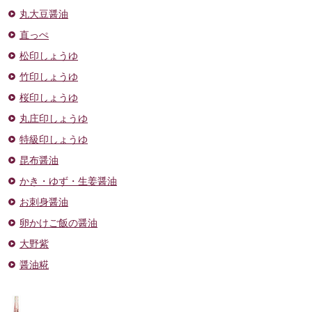
丸大豆醤油
直っぺ
松印しょうゆ
竹印しょうゆ
桜印しょうゆ
丸庄印しょうゆ
特級印しょうゆ
昆布醤油
かき・ゆず・生姜醤油
お刺身醤油
卵かけご飯の醤油
大野紫
醤油糀
ドレッシング・ポン酢