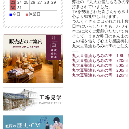
弊社の 『丸大豆醤油もろみの雫
23
24
25
26
27
28
29
持参されていました。
30
31
TVを視聴された皆さんから沢
今日
休業日
■
■
心より御礼申し上げます。
つんく♂ さんにはかれこれ十
日本にいらしたときも、ハワイ
本当に永くご愛顧いただいてお
そして、まさか昨日のさんまの
この場を借りて心より感謝御礼
丸大豆醤油もろみの雫のご注文
↓↓↓
丸大豆醤油もろみの雫 1.8L 
丸大豆醬油もろみの雫 720m
丸大豆醤油もろみの雫 500ml
丸大豆醤油もろみの雫 200ml
丸大豆醤油もろみの雫 120ml