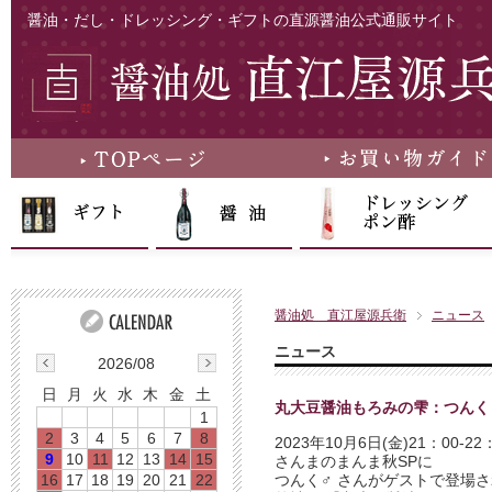
醤油・だし・ドレッシング・ギフトの直源醤油公式通販サイト
醤油処 直江屋源兵衛
ニュース
ニュース
2026/08
日
月
火
水
木
金
土
丸大豆醤油もろみの雫：つんく♂
1
2
3
4
5
6
7
8
2023年10月6日(金)21：00-
9
10
11
12
13
14
15
さんまのまんま秋SPに
16
17
18
19
20
21
22
つんく♂ さんがゲストで登場