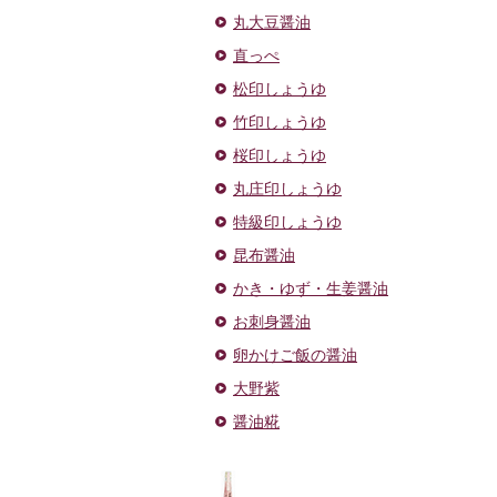
丸大豆醤油
直っぺ
松印しょうゆ
竹印しょうゆ
桜印しょうゆ
丸庄印しょうゆ
特級印しょうゆ
昆布醤油
かき・ゆず・生姜醤油
お刺身醤油
卵かけご飯の醤油
大野紫
醤油糀
ドレッ